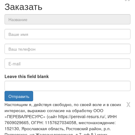
Заказать
Название
Ваше
имя
*
Ваш
телефон
*
E-
Leave this field blank
mail
*
Отправить
X
Настоящим я, действуя свободно, по своей воле и в своих
интересах, выражаю согласие на обработку ООО
«ПЕРЕВАЛРЕСУРС» (сайт https://pereval-resurs.ru/, ИНН
7609029665, ОГРН: 1157627034058, местонахождение:
152130, Ярославская область, Ростовский район, р.п.
Петровское, ул Железнодорожная, д.7, оф.5 ) моих