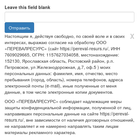
E-
Leave this field blank
mail
*
Отправить
X
Настоящим я, действуя свободно, по своей воле и в своих
интересах, выражаю согласие на обработку ООО
«ПЕРЕВАЛРЕСУРС» (сайт https://pereval-resurs.ru/, ИНН
7609029665, ОГРН: 1157627034058, местонахождение:
152130, Ярославская область, Ростовский район, р.п.
Петровское, ул Железнодорожная, д.7, оф.5 ) моих
персональных данных: фамилия, имя, отчество, место
пребывания (город, область), номера телефонов, адреса
электронной почты (e-mail), иные полученные от меня
данные, в том числе электронные копии документов.
ООО «ПЕРЕВАЛРЕСУРС» соблюдает надлежащие меры
защиты конфиденциальной информации, полученной от лиц,
направивших персональные данные на сайте https://pereval-
resurs.ru/, вне зависимости от наличия договорных отношений,
не направляет и не намерено направлять таким лицам
материалы рекламного характера.