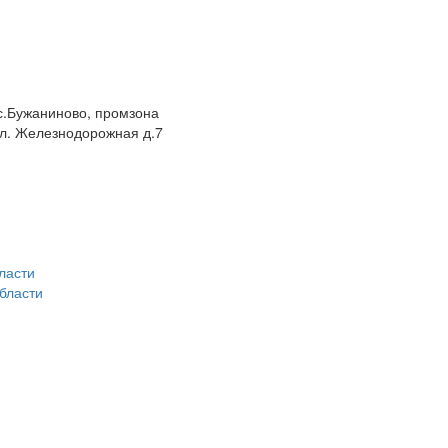
 с.Бужаниново, промзона
 ул. Железнодорожная д.7
ласти
бласти