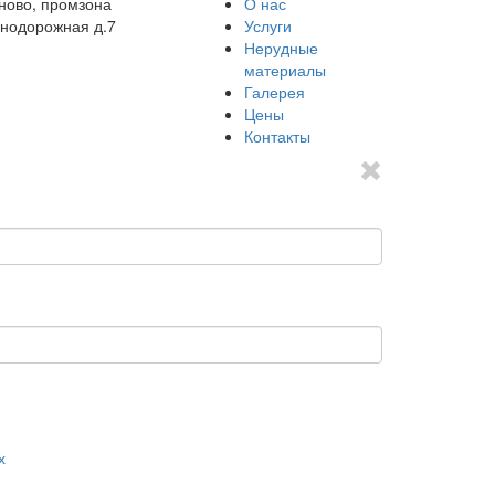
иново, промзона
О нас
езнодорожная д.7
Услуги
Нерудные
материалы
Галерея
Цены
Контакты
х